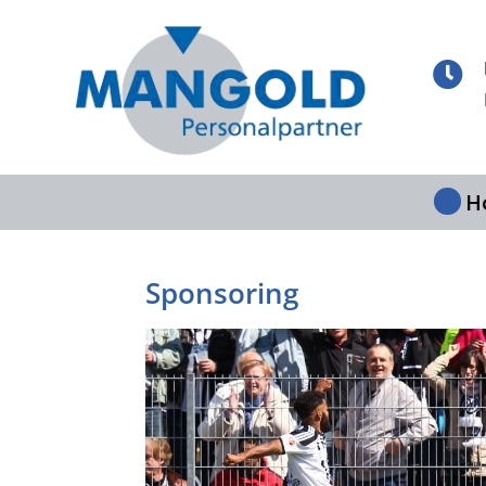

H
Sponsoring