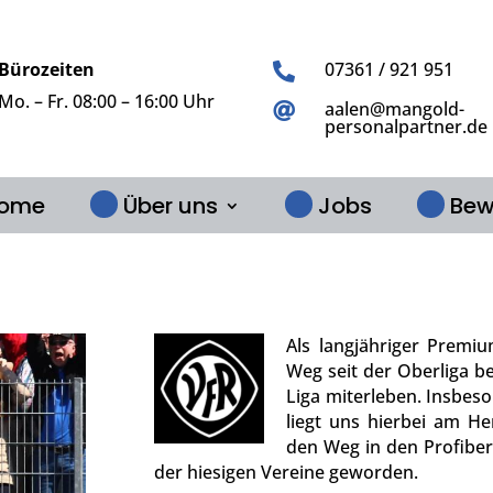
Bürozeiten
07361 / 921 951

Mo. – Fr. 08:00 – 16:00 Uhr
aalen@mangold-

personalpartner.de
ome
Über uns
Jobs
Bew
Als langjähriger Premi
Weg seit der Oberliga beg
Liga miterleben. Insbes
liegt uns hierbei am He
den Weg in den Profiber
der hiesigen Vereine geworden.