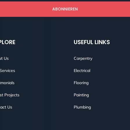
ABONNIEREN
PLORE
USEFUL LINKS
t Us
Carpentry
Services
Electrical
imonials
Flooring
st Projects
Painting
act Us
Plumbing